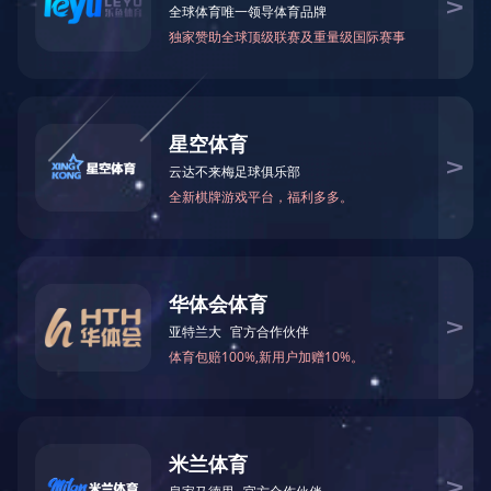
作者： 中国电子
发布于： 2025-10-24 00:00
阅读：
57
上一篇：国务院国资委党委和中央企业党委（党组）开展理论学
习中心组联学 再学习再领会习近平总书记全国国有企业党的建设
工作会议重要讲话精神
下一篇：国务院国资委党委认真传达学习贯彻党的二十届四中全
会精神
分享
联系我们
010-83026500
咨询电话：
广东省深圳市南山区科发路3号中电长城大厦A座