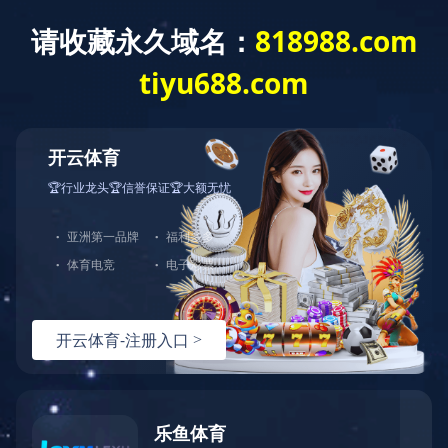
开云官方在线入口
开云官方在线入口（简称中国电子）成立于1989年5月，
是党领导下的人民军事电子工业的开拓者，是我国民族电子工
业的摇篮，是中央直接管理的以网信事业为核心主业的国有重